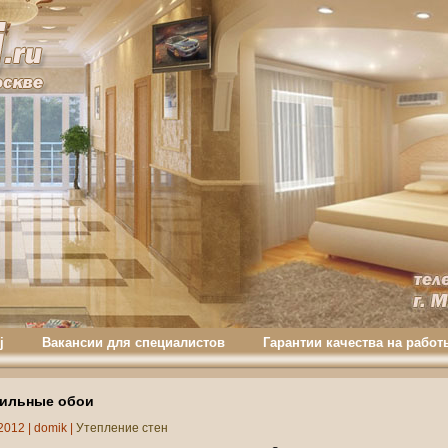
j
Вакансии для специалистов
Гарантии качества на работ
тильные обои
2012 |
domik
|
Утепление стен