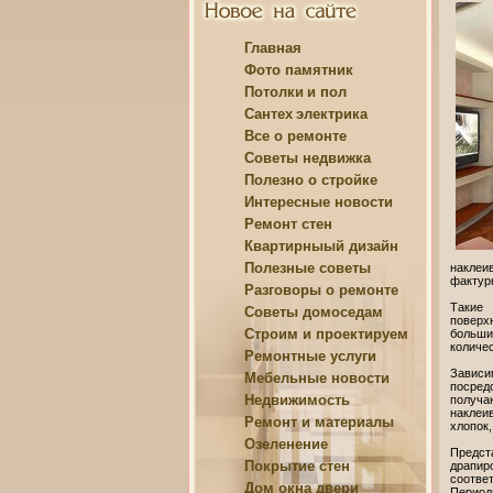
Главная
Фото памятник
Потолки
и пол
Сантех
электрика
Все о
ремонте
Советы
недвижка
Полезно о
стройке
Интересные
новости
Ремонт
стен
Квартирныый
дизайн
Полезные
советы
наклеи
фактурн
Разговоры о
ремонте
Такие 
Советы
домоседам
поверхн
Строим и
проектируем
больши
количе
Ремонтные
услуги
Зависим
Мебельные
новости
посред
Недвижимость
получа
наклеи
Ремонт и
материалы
хлопок,
Озеленение
Предст
Покрытие
стен
драпир
соотве
Дом
окна двери
Периоди