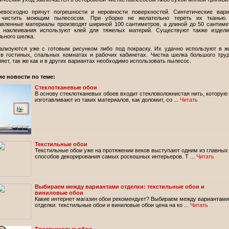
евосходно прячут погрешности и неровности поверхностей. Синтетические вар
чистить моющим пылесосом. При уборке не желательно тереть их тканью.
авленные материалы производят шириной 100 сантиметров, а длиной до 50 сантиме
 наклеивания используют клей для тяжелых материй. Существуют также издели
ьного шелка.
ализуются уже с готовым рисунком либо под покраску. Их удачно используют в 
 в гостиных, спальных комнатах и рабочих кабинетах. Чистка шелка большого тру
яет, так же как и в других вариантах необходимо использовать пылесос.
ие новости по теме:
Стеклотканевые обои
В основу стеклотканевых обоев входит стекловолокнистая нить, которую
изготавливают из таких материалов, как доломит, со ...
Читать
Текстильные обои
Текстильные обои уже на протяжении веков выступают одним из главных
способов декорирования самых роскошных интерьеров. Т ...
Читать
Выбираем между вариантами отделки: текстильные обои и
виниловые обои
Какие интернет магазин обои рекомендует? Выбираем между вариантами
отделки: текстильные обои и виниловые обои цена на ко ...
Читать