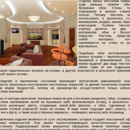
Отделка жилья текстилем появи
куда раньше, нежели обы
бумажные обои. Стены тк
отделывали в разных стран
эпохах. Потому текстиль м
использовать в различных сти
минимализм, модерн, ампир, баро
классицизм. Условно текстил
отделка делится на два 
материалов: обои и бесшо
покрытия. Текстиль представ
собой материал, кото
наклеивается на стены из ру
вертикально.
Подобные обои изготавливаю
разных основах – звукопоглоща
бумажной и флизелиновой. Сег
можно выделит два вида тексти
обоев. Один из них подразуме
вание параллельных волокон на основу, а другой, получается в результате приклеи
ой ткани к основе.
изделия в наклеенном состоянии производят впечатление равномерной ткан
ости. Касательно изготовления текстильных покрытий, то данная технология сопряж
м рядом трудностей, потому их производство осуществляется только небол
ством компаний.
о от метода нанесения, тканевые покрытия для стен можно разделить: обои, создаю
ством наклеивания нитей на бумажную либо флизелиновую основу, в результате
ются различные цвета, создающие какой-либо рисунок, и обои, сделанные п
вания готовой узорчатой ткани на основу. В виде ткани подходит джут, шерсть, 
 лен и фетр, а также искусственные варианты – полиакрил, вискоза либо полиамид.
авленные изделия являются по сути эксклюзивами, которые создают изысканный э
овки поверхностей. Они имеют пылеотталкивающую антистатическую основу
тственно, подразумевают более аккуратное обращение, нежели типичные вариа
ческий уход заключается в осторожной чистке пылесосом либо сухой мягкой тряпкой