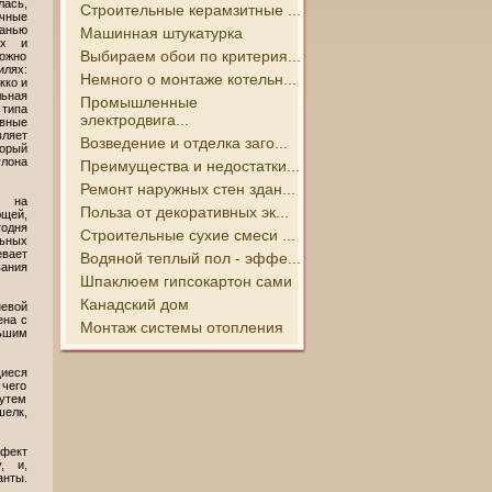
лась,
Строительные керамзитные ...
чные
анью
Машинная штукатурка
ах и
Выбираем обои по критерия...
ожно
лях:
Немного о монтаже котельн...
кко и
ьная
Промышленные
типа
электродвига...
вные
ляет
Возведение и отделка заго...
рый
лона
Преимущества и недостатки...
Ремонт наружных стен здан...
т на
Польза от декоративных эк...
ющей,
одня
Строительные сухие смеси ...
льных
вает
Водяной теплый пол - эффе...
вания
Шпаклюем гипсокартон сами
Канадский дом
евой
ена с
Монтаж системы отопления
ьшим
щиеся
 чего
утем
шелк,
ффект
, и,
нты.
.