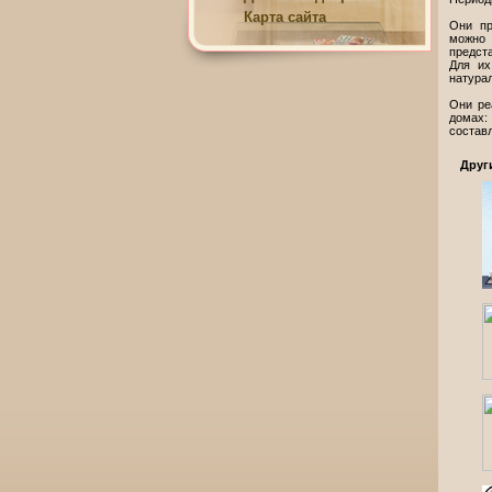
Карта сайта
Они пр
можно 
предст
Для их
натурал
Они ре
домах:
составл
Друг