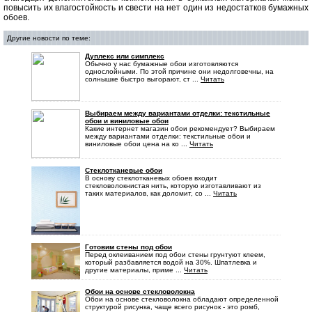
повысить их влагостойкость и свести на нет один из недостатков бумажных
обоев.
Другие новости по теме:
Дуплекс или симплекс
Обычно у нас бумажные обои изготовляются
однослойными. По этой причине они недолговечны, на
солнышке быстро выгорают, ст ...
Читать
Выбираем между вариантами отделки: текстильные
обои и виниловые обои
Какие интернет магазин обои рекомендует? Выбираем
между вариантами отделки: текстильные обои и
виниловые обои цена на ко ...
Читать
Стеклотканевые обои
В основу стеклотканевых обоев входит
стекловолокнистая нить, которую изготавливают из
таких материалов, как доломит, со ...
Читать
Готовим стены под обои
Перед оклеиванием под обои стены грунтуют клеем,
который разбавляется водой на 30%. Шпатлевка и
другие материалы, приме ...
Читать
Обои на основе стекловолокна
Обои на основе стекловолокна обладают определенной
структурой рисунка, чаще всего рисунок - это ромб,