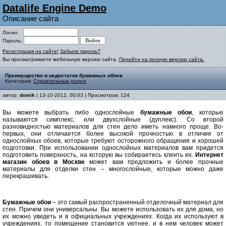
Datalife Engine Demo
Описание сайта
Логин:
Пароль:
Регистрация на сайте!
Забыли пароль?
Вы просматриваете мобильную версию сайта.
Перейти на полную версию сайта.
Преимущество и недостатки бумажных обоев
Категория:
Строительные услуги
автор:
domik
| 13-10-2012, 00:03 | Просмотров: 124
Вы можете выбрать либо однослойные
бумажные обои
, которые
называются симплекс, или двухслойные (дуплекс). Со второй
разновидностью материалов для стен дело иметь намного проще. Во-
первых, они отличается более высокой прочностью в отличие от
однослойных обоев, которые требуют осторожного обращения и хорошей
подготовки. При использовании однослойных материалов вам придется
подготовить поверхность, на которую вы собираетесь клеить их.
Интернет
магазин обоев
в Москве
может вам предложить и более прочные
материалы для отделки стен – многослойные, которые можно даже
перекрашивать.
Бумажные обои
– это самый распространенный отделочный материал для
стен. Причем они универсальны. Вы можете использовать их для дома, но
их можно увидеть и в официальных учреждениях. Когда их используют в
учреждениях, то помещение становится уютнее, и в нем человек может