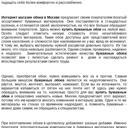
ощущать себя более комфортно и расслабленно.
Интернет магазин обоев
в Москве
предлагает своим покупателям богатый
ассортимент бумажных материалов. Они поставляются в стандартных
рулонах, и отличаются своей экологичностью, на что все больше обращают
внимание покупатели. Здесь можно
купить бумажные обои
на любой вкус.
Особо следует отметить низкую стоимость этого незатейливого
отделочного материала. Такие обои доступны для представителей всех
слоев населения, и сложности при наклеивании их у вас вряд ли возникнут.
К тому же, выбрать материалы нужной расцветки довольно просто. Их так
много, что глаза невольно разбегаются. Одним словом, проверено, надежно
и недорого. Замечательные эстетические качества
бумажных обоев
позволят вам с легкостью сделать ремонт в доме и наслаждаться
впоследствии результатами своего труда.
Однако, приобретая обои, нужно взвешивать все за и против. Самым
большим минусом
бумажных обоев
является их недолговечность. Они
рвутся, мнутся, желтеют, выгорают, намокают. Если вы их испачкаете, то
вариантов избавиться от пятен на них почти нет. И здесь уже нужно
обращать внимание на то, насколько просто для вас
купить бумажные
обои
и оперативно наклеить новые. Многие предпочитают этот вариант,
потому что им нравится вносить изменения в интерьер дома. Одни и те же
материалы на стенах со временем надоедают, а поменять бумажные -
можно даже самим, не обращаясь к специалистам.
При изготовлении обоев в целлюлозу добавляют разные добавки. Именно
благодаря дополнительным компонентам в бумажных материалах можно