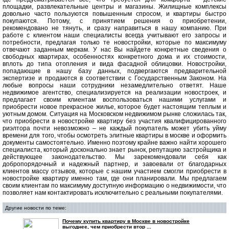
площадки, развлекательные центры и магазины. Жилищные комплексы
довольно часто пользуются повышенным спросом, и квартиры быстро
покупаются. Потому, с принятием решения о приобретении,
рекомендовано не тянуть, и сразу направиться в нашу компанию. При
работе с клиентом наши специалисты всегда учитывают его запросы и
потребности, предлагая только те новостройки, которые по максимуму
отвечают заданным меркам. У нас Вы найдете конкретные сведения о
свободных квартирах, особенностях конкретного дома и их стоимости,
вплоть до типа отопления и вида фасадной облицовки. Новостройки,
попадающие в нашу базу данных, подвергаются предварительной
экспертизе и продаются в соответствии с Государственным Законом. На
любые вопросы наши сотрудники незамедлительно ответят. Наше
недвижимое агентство, специализируется на реализации новостроек, и
предлагает своим клиентам воспользоваться нашими услугами и
приобрести новое прекрасное жилье, которое будет настоящим теплым и
уютным домом. Ситуация на Московском недвижимом рынке сложилась так,
что приобрести в новостройке квартиру без участия квалифицированного
риэлтора почти невозможно – не каждый покупатель может убить уйму
времени для того, чтобы осмотреть элитные квартиры в москве и оформить
документы самостоятельно. Именно поэтому крайне важно найти хорошего
специалиста, который досконально знает рынок, репутацию застройщика и
действующее законодательство. Мы зарекомендовали себя как
добропорядочный и надежный партнер, и завоевали от благодарных
клиентов массу отзывов, которые с нашим участием смогли приобрести в
новостройке квартиру именно там, где они планировали. Мы предлагаем
своим клиентам по максимуму доступную информацию о недвижимости, что
позволяет нам контактировать исключительно с реальными покупателями.
Другие новости по теме:
Почему купить квартиру в Москве в новостройке
выгоднее, чем приобрести втор ...