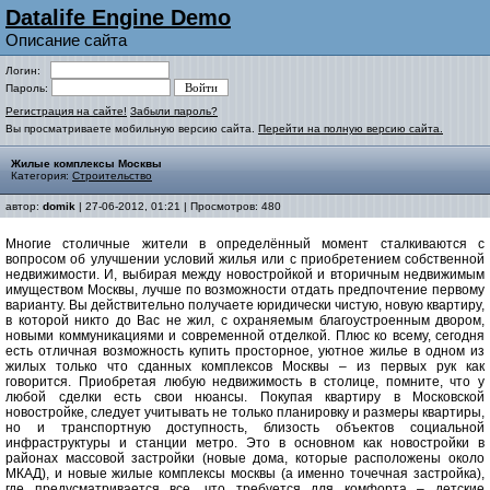
Datalife Engine Demo
Описание сайта
Логин:
Пароль:
Регистрация на сайте!
Забыли пароль?
Вы просматриваете мобильную версию сайта.
Перейти на полную версию сайта.
Жилые комплексы Москвы
Категория:
Строительство
автор:
domik
| 27-06-2012, 01:21 | Просмотров: 480
Многие столичные жители в определённый момент сталкиваются с
вопросом об улучшении условий жилья или с приобретением собственной
недвижимости. И, выбирая между новостройкой и вторичным недвижимым
имуществом Москвы, лучше по возможности отдать предпочтение первому
варианту. Вы действительно получаете юридически чистую, новую квартиру,
в которой никто до Вас не жил, с охраняемым благоустроенным двором,
новыми коммуникациями и современной отделкой. Плюс ко всему, сегодня
есть отличная возможность купить просторное, уютное жилье в одном из
жилых только что сданных комплексов Москвы – из первых рук как
говорится. Приобретая любую недвижимость в столице, помните, что у
любой сделки есть свои нюансы. Покупая квартиру в Московской
новостройке, следует учитывать не только планировку и размеры квартиры,
но и транспортную доступность, близость объектов социальной
инфраструктуры и станции метро. Это в основном как новостройки в
районах массовой застройки (новые дома, которые расположены около
МКАД), и новые жилые комплексы москвы (а именно точечная застройка),
где предусматривается все, что требуется для комфорта – детские