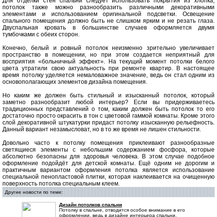
Для отделки стен спальни следует использовать покрытия из хлопка,
потолок также можно разнообразить различными декоративными
элементами и использованием оригинальной подсветки. Освещение
спального помещения должно быть не слишком ярким и не резать глаза.
Двуспальная кровать в большинстве случаев оформляется двумя
тумбочками с обеих сторон.
Конечно, белый и ровный потолок неизменно зрительно увеличивает
пространство в помещении, но при этом создается неприятный для
восприятия «больничный эффект». На текущий момент потолки белого
цвета утратили свою актуальность при ремонте квартир. В настоящее
время потолку уделяется немаловажное значение, ведь он стал одним из
основополагающих элементов дизайна помещения.
Но каким же должен быть стильный и изысканный потолок, который
заметно разнообразит любой интерьер? Если вы придерживаетесь
традиционных представлений о том, каким должен быть потолок то его
достаточно просто окрасить в тон с цветовой гаммой комнаты. Кроме этого
слой декоративной штукатурки придаст потолку изысканную рельефность.
Данный вариант незамысловат, но в то же время не лишен стильности.
Довольно часто к потолку помещения приклеивают разнообразные
светящиеся элементы с небольшим содержанием фосфора, которые
абсолютно безопасны для здоровья человека. В этом случае подобное
оформление подойдёт для детской комнаты. Ещё одним не дорогим и
практичным вариантом оформления потолка является использование
специальной пенопластовой плитки, которая наклеивается на очищенную
поверхность потолка специальным клеем.
Другие новости по теме:
Дизайн потолков спальни
Потолку в спальне, отводится особое внимание в его
оформлении, ведь в дизайне интерьера спальни,