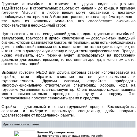
Грузовые автомобили, в отличие от других видов спецтехники,
задействованы в строительных работах от начала и до конца. К примеру,
грузовики Mitsubishi в любое время могут справиться с доставкой
необходимых материалов. А быстрая транспортировка стройматериалов—
это один из ключевых моментов, что способствует окончанию
строительства в необходимый строк.
Нужно сказать, что на сегодняшний день продажа грузовых автомобилей,
эвакуаторов, тракторов и другой спецтехники — довольно-таки выгодный
бизнес, который развивается быстрыми темпами. Если есть необходимость
даже в небольшой экономии есть шанс также не только купить грузовик, но
и взять его в долгосрочную аренду с водителем профессионалом. Правда,
нужно учитывать, если техника будет использоваться на протяжении
довольно длительного времени, то постоянная аренда, в конечном счете,
окажется невыгодной.
Выбирая грузовик IVECO или другой, который станет использоваться на
стройке, стоит обратить внимание на его универсальность и
грузоподъемность. Другими словами, старайтесь прибредать
многофункциональную строительную спецтехнику. Хорошо, когда на
грузовике установлен кран-манипулятор. С его помощью каждая машина
может самостоятельно проводить разгрузку и погрузку. Это
приспособление поможет сэкономить время и средства.
Стройка — длительный и весьма трудоемкий процесс. Воспользуйтесь
советами и выберите правильную спецтехнику, дабы получить
удовлетворение от проделанной работы.
Другие новости по теме:
Купить б/у спецтехнику
За многолетнее время наша компания себя