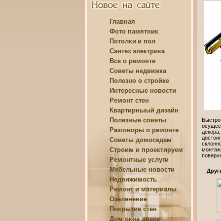
Главная
Фото памятник
Потолки
и пол
Сантех
электрика
Все о
ремонте
Советы
недвижка
Полезно о
стройке
Интересные
новости
Ремонт
стен
Квартирныый
дизайн
Полезные
советы
Быстро
осущест
Разговоры о
ремонте
декора
достои
Советы
домоседам
склонн
Строим и
проектируем
монтаж
поверх
Ремонтные
услуги
Мебельные
новости
Друг
Недвижимость
Ремонт и
материалы
Озеленение
Покрытие
стен
Дом
окна двери