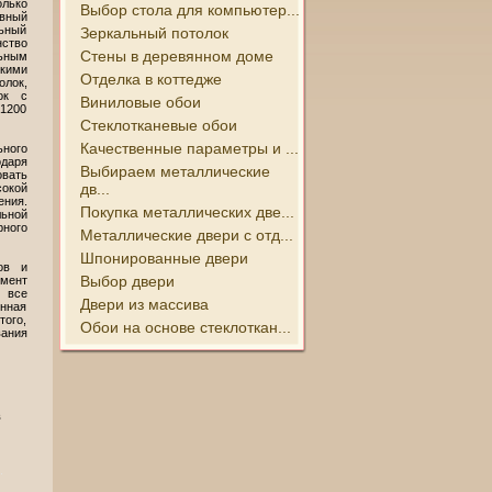
лько
Выбор стола для компьютер...
вный
ьный
Зеркальный потолок
ство
Стены в деревянном доме
ьным
кими
Отделка в коттедже
олок,
ок с
Виниловые обои
 1200
Стеклотканевые обои
Качественные параметры и ...
ного
одаря
Выбираем металлические
вать
дв...
сокой
ния.
Покупка металлических две...
ьной
рного
Металлические двери с отд...
Шпонированные двери
ов и
Выбор двери
емент
 все
Двери из массива
енная
того,
Обои на основе стеклоткан...
вания
в