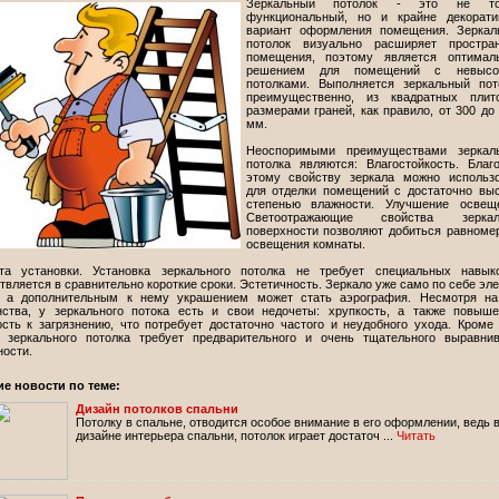
Зеркальный потолок - это не то
функциональный, но и крайне декорати
вариант оформления помещения. Зеркал
потолок визуально расширяет простран
помещения, поэтому является оптимал
решением для помещений с невысо
потолками. Выполняется зеркальный пот
преимущественно, из квадратных плит
размерами граней, как правило, от 300 до
мм.
Неоспоримыми преимуществами зеркаль
потолка являются: Влагостойкость. Благ
этому свойству зеркала можно использо
для отделки помещений с достаточно вы
степенью влажности. Улучшение освеще
Светоотражающие свойства зеркал
поверхности позволяют добиться равноме
освещения комнаты.
та установки. Установка зеркального потолка не требует специальных навык
вляется в сравнительно короткие сроки. Эстетичность. Зеркало уже само по себе эл
, а дополнительным к нему украшением может стать аэрография. Несмотря на
нства, у зеркального потока есть и свои недочеты: хрупкость, а также повыш
ость к загрязнению, что потребует достаточно частого и неудобного ухода. Кроме 
 зеркального потолка требует предварительного и очень тщательного выравни
ности.
ие новости по теме:
Дизайн потолков спальни
Потолку в спальне, отводится особое внимание в его оформлении, ведь 
дизайне интерьера спальни, потолок играет достаточ ...
Читать