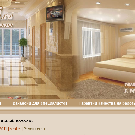
j
Вакансии для специалистов
Гарантии качества на работ
альный потолок
2011 |
stroitel
|
Ремонт стен