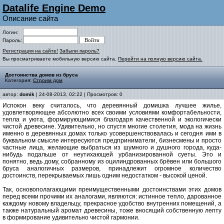
Datalife Engine Demo
Описание сайта
Логин:
Пароль:
Регистрация на сайте!
Забыли пароль?
Вы просматриваете мобильную версию сайта.
Перейти на полную версию сайта.
Достоинства домов из бруса
Категория:
Строим дом
автор:
domik
| 24-08-2013, 02:22 | Просмотров: 0
Испокон веку считалось, что деревянный домишка лучшее жилье,
удовлетворяющее абсолютно всех своими условиями комфортабельности,
тепла и уюта, формирующимися благодаря качественной и экологически
чистой древесине. Удивительно, но спустя многие столетия, мода на жизнь
именно в деревянных домах только усовершенствовалась и сегодня ими в
буквальном смысле интересуются предприниматели, бизнесмены и просто
частные лица, желающие выбраться из шумного и душного города, куда-
нибудь подальше от неутихающей урбанизированной суеты. Это и
понятно, ведь дому, собранному из оцилиндрованных брёвен или большого
бруса аналогичных размеров, принадлежит огромное количество
достоинств, перекрываемых лишь одним недостатком - высокой ценой.
Так, основополагающими преимущественными достоинствами этих домов
перед всеми прочими их аналогами, являются: истинное тепло, дарованное
каждому новому владельцу, прекрасное удобство внутренних помещений, а
также натуральный аромат древесины, тоже вносящий собственную лепту
в формирование удивительно чистой гармонии.