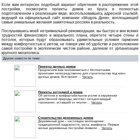
Если вам интересен подобный вариант обретения в распоряжение этой
постройки, посмотрите проекты домов из бруса в полностью
подготовленном к реализации виде, воспользовавшись адресной ссылкой,
ведущей на официальный сайт компании «Модуль Древ», воплощающей
самые уникальные желания зажиточных россиян в реальность.
Послушавшись моей нетривиальной рекомендации, вы быстро и вне всяких
трудностей финансового и морального плана, обретете четыре стены и
потолок, которые будут образовывать удивительные условия гармонии
между комфортностью и уютом, не говоря уже об удобстве и расположении
самой постройки в экологически чистом районе, далеком от урбанизации
крупного мегаполиса.
Другие новости по теме:
Проекты дачных домов
Предлагаем вам познакомиться с бесплатными
проектами непосредственно для строительства под ключ
дачных домов. Вся проект ...
Читать
Проекты коттеджей и домов
Об уютном и комфортабельном уголке в окружении
девственной природы, мечтает сегодня каждый
горожанин, уставший от неутих ...
Читать
Строительство деревянных домов
Деревянный дом – настоящее воплощение
традиционной надежности, уюта, комфорта. Первые
жилые деревянные постройки появили ...
Читать