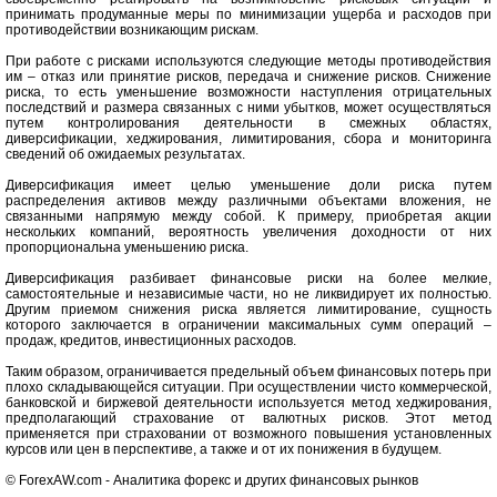
принимать продуманные меры по минимизации ущерба и расходов при
противодействии возникающим рискам.
При работе с рисками используются следующие методы противодействия
им – отказ или принятие рисков, передача и снижение рисков. Снижение
риска, то есть уменьшение возможности наступления отрицательных
последствий и размера связанных с ними убытков, может осуществляться
путем контролирования деятельности в смежных областях,
диверсификации, хеджирования, лимитирования, сбора и мониторинга
сведений об ожидаемых результатах.
Диверсификация имеет целью уменьшение доли риска путем
распределения активов между различными объектами вложения, не
связанными напрямую между собой. К примеру, приобретая акции
нескольких компаний, вероятность увеличения доходности от них
пропорциональна уменьшению риска.
Диверсификация разбивает финансовые риски на более мелкие,
самостоятельные и независимые части, но не ликвидирует их полностью.
Другим приемом снижения риска является лимитирование, сущность
которого заключается в ограничении максимальных сумм операций –
продаж, кредитов, инвестиционных расходов.
Таким образом, ограничивается предельный объем финансовых потерь при
плохо складывающейся ситуации. При осуществлении чисто коммерческой,
банковской и биржевой деятельности используется метод хеджирования,
предполагающий страхование от валютных рисков. Этот метод
применяется при страховании от возможного повышения установленных
курсов или цен в перспективе, а также и от их понижения в будущем.
© ForexAW.com - Аналитика форекс и других финансовых рынков