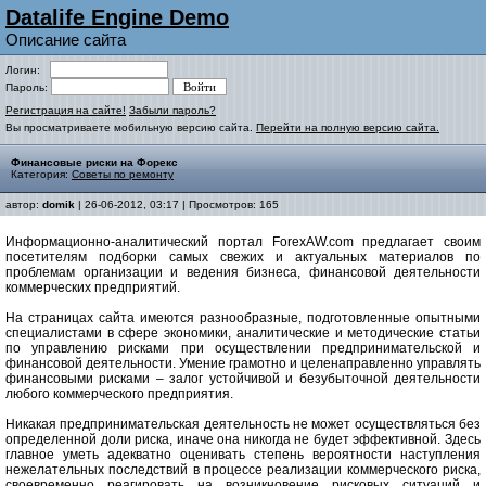
Datalife Engine Demo
Описание сайта
Логин:
Пароль:
Регистрация на сайте!
Забыли пароль?
Вы просматриваете мобильную версию сайта.
Перейти на полную версию сайта.
Финансовые риски на Форекс
Категория:
Советы по ремонту
автор:
domik
| 26-06-2012, 03:17 | Просмотров: 165
Информационно-аналитический портал ForexAW.com предлагает своим
посетителям подборки самых свежих и актуальных материалов по
проблемам организации и ведения бизнеса, финансовой деятельности
коммерческих предприятий.
На страницах сайта имеются разнообразные, подготовленные опытными
специалистами в сфере экономики, аналитические и методические статьи
по управлению рисками при осуществлении предпринимательской и
финансовой деятельности. Умение грамотно и целенаправленно управлять
финансовыми рисками – залог устойчивой и безубыточной деятельности
любого коммерческого предприятия.
Никакая предпринимательская деятельность не может осуществляться без
определенной доли риска, иначе она никогда не будет эффективной. Здесь
главное уметь адекватно оценивать степень вероятности наступления
нежелательных последствий в процессе реализации коммерческого риска,
своевременно реагировать на возникновение рисковых ситуаций и