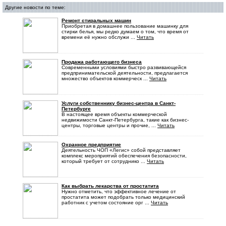
Другие новости по теме:
Ремонт стиральных машин
Приобретая в домашнее пользование машинку для
стирки белья, мы редко думаем о том, что время от
времени её нужно обслужи ...
Читать
Продажа работающего бизнеса
Современными условиями быстро развивающейся
предпринимательской деятельности, предлагается
множество объектов коммерческ ...
Читать
Услуги собственнику бизнес-центра в Санкт-
Петербурге
В настоящее время объекты коммерческой
недвижимости Санкт-Петербурга, такие как бизнес-
центры, торговые центры и прочие, ...
Читать
Охранное предприятие
Деятельность ЧОП «Легис» собой представляет
комплекс мероприятий обеспечения безопасности,
который требует от сотруднико ...
Читать
Как выбрать лекарства от простатита
Нужно отметить, что эффективное лечение от
простатита может подобрать только медицинский
работник с учетом состояние орг ...
Читать