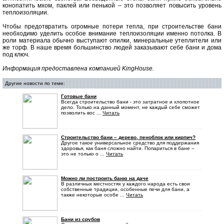
конопатить мхом, паклей или пенькой – это позволяет повысить уровень
теплоизоляции.
Чтобы предотвратить огромные потери тепла, при строительстве бани
необходимо уделить особое внимание теплоизоляции именно потолка. В
роли материала обычно выступают опилки, минеральные утеплители или
же торф. В наше время большинство людей заказывают себе бани и дома
под ключ.
Информация предоставлена компанией KingHouse.
Другие новости по теме:
Готовые бани
Всегда строительство бани - это затратное и хлопотное
дело. Только на данный момент, не каждый себе сможет
позволить вос ...
Читать
Строительство бани – дерево, пеноблок или кирпич?
Другое такое универсальное средство для поддержания
здоровья, как баня сложно найти. Попариться в бане –
это не только о ...
Читать
Можно ли построить баню на даче
В различных местностях у каждого народа есть свои
собственные традиции, особенные печи для бани, а
также некоторые особе ...
Читать
Бани из срубов