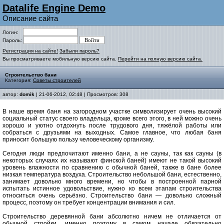
Datalife Engine Demo
Описание сайта
Логин:
Пароль:
Регистрация на сайте!
Забыли пароль?
Вы просматриваете мобильную версию сайта.
Перейти на полную версию сайта.
Строительство бани
Категория:
Советы строителей
автор:
domik
| 21-06-2012, 02:48 | Просмотров: 308
В наше время баня на загородном участке символизирует очень высокий
социальный статус своего владельца, кроме всего этого, в ней можно очень
хорошо и уютно отдохнуть после трудового дня, тяжёлой работы или
собраться с друзьями на выходных. Самое главное, что любая баня
приносит большую пользу человеческому организму.
Сегодня люди предпочитают именно бани, а не сауны, так как сауны (в
некоторых случаях их называют финской баней) имеют не такой высокий
уровень влажности по сравнению с обычной баней, также в бане более
низкая температура воздуха. Строительство небольшой бани, естественно,
занимает довольно много времени, но чтобы в построенной парной
испытать истинное удовольствие, нужно ко всем этапам строительства
относиться очень серьёзно. Строительство бани — довольно сложный
процесс, поэтому он требует концентрации внимания и сил.
Строительство деревянной бани абсолютно ничем не отличается от
обычной стройки, именно поэтому в самом начале обязательно