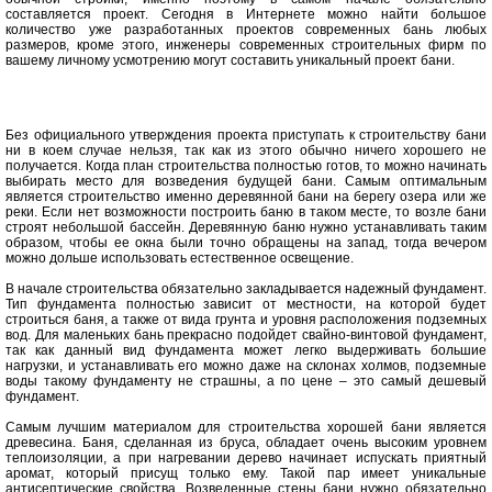
составляется проект. Сегодня в Интернете можно найти большое
количество уже разработанных проектов современных бань любых
размеров, кроме этого, инженеры современных строительных фирм по
вашему личному усмотрению могут составить уникальный проект бани.
Без официального утверждения проекта приступать к строительству бани
ни в коем случае нельзя, так как из этого обычно ничего хорошего не
получается. Когда план строительства полностью готов, то можно начинать
выбирать место для возведения будущей бани. Самым оптимальным
является строительство именно деревянной бани на берегу озера или же
реки. Если нет возможности построить баню в таком месте, то возле бани
строят небольшой бассейн. Деревянную баню нужно устанавливать таким
образом, чтобы ее окна были точно обращены на запад, тогда вечером
можно дольше использовать естественное освещение.
В начале строительства обязательно закладывается надежный фундамент.
Тип фундамента полностью зависит от местности, на которой будет
строиться баня, а также от вида грунта и уровня расположения подземных
вод. Для маленьких бань прекрасно подойдет свайно-винтовой фундамент,
так как данный вид фундамента может легко выдерживать большие
нагрузки, и устанавливать его можно даже на склонах холмов, подземные
воды такому фундаменту не страшны, а по цене – это самый дешевый
фундамент.
Самым лучшим материалом для строительства хорошей бани является
древесина. Баня, сделанная из бруса, обладает очень высоким уровнем
теплоизоляции, а при нагревании дерево начинает испускать приятный
аромат, который присущ только ему. Такой пар имеет уникальные
антисептические свойства. Возведенные стены бани нужно обязательно