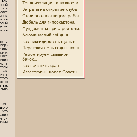
том
Теплоизоляция: о важности...
орый
уша в
Затраты на открытие клуба
более
Столярно-плотницкие работ...
ипом
ется
Дюбель для гипсокартона
орый
учку,
Фундаменты при строительс...
ется
Алюминиевый сайдинг
Как ликвидировать щель в ...
ем с
еперь
Переключатель воды в ванн...
ичину
его,
Ремонтируем смывной
носе
бачок...
нкция
нно в
Как починить кран
тобы
, нам
Известковый налет. Советы...
уть
этого
хнюю
ь так
ольца
ь, то
ателе
ьшого
, что
мание
ется
йкими