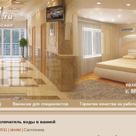
j
Вакансии для специалистов
Гарантии качества на работ
ключатель воды в ванной
2011 |
stroitel
|
Сантехника