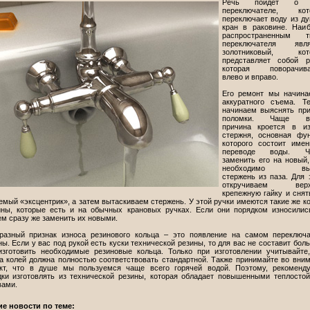
Речь пойдет о 
переключателе, кот
переключает воду из д
кран в раковине. Наи
распространенным т
переключателя явля
золотниковый, кот
представляет собой р
которая поворачива
влево и вправо.
Его ремонт мы начина
аккуратного съема. Т
начинаем выяснять пр
поломки. Чаще вс
причина кроется в из
стержня, основная фу
которого состоит име
переводе воды. Ч
заменить его на новый
необходимо вын
стержень из паза. Для 
откручиваем вер
крепежную гайку и снят
мый «эксцентрик», а затем вытаскиваем стержень. У этой ручки имеются такие же к
ины, которые есть и на обычных крановых ручках. Если они порядком износилис
ем сразу же заменить их новыми.
разный признак износа резинового кольца – это появление на самом переключ
ы. Если у вас под рукой есть куски технической резины, то для вас не составит бол
изготовить необходимые резиновые кольца. Только при изготовлении учитывайте
а колей должна полностью соответствовать стандартной. Также принимайте во вни
кт, что в душе мы пользуемся чаще всего горячей водой. Поэтому, рекоменду
дки изготовлять из технической резины, которая обладает повышенными теплосто
вами.
ие новости по теме: