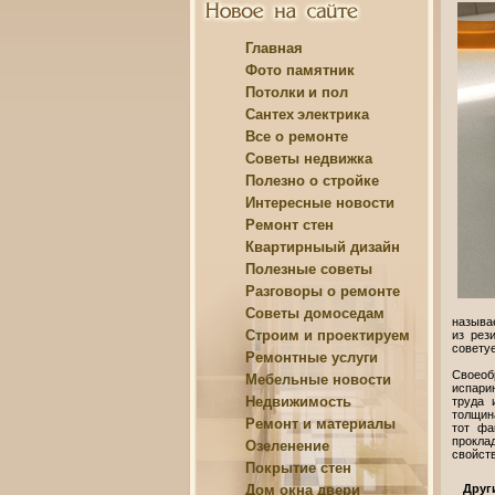
Главная
Фото памятник
Потолки
и пол
Сантех
электрика
Все о
ремонте
Советы
недвижка
Полезно о
стройке
Интересные
новости
Ремонт
стен
Квартирныый
дизайн
Полезные
советы
Разговоры о
ремонте
Советы
домоседам
называе
Строим и
проектируем
из рез
совету
Ремонтные
услуги
Своеоб
Мебельные
новости
испарин
Недвижимость
труда 
толщин
Ремонт и
материалы
тот фа
прокла
Озеленение
свойст
Покрытие
стен
Дом
окна двери
Друг