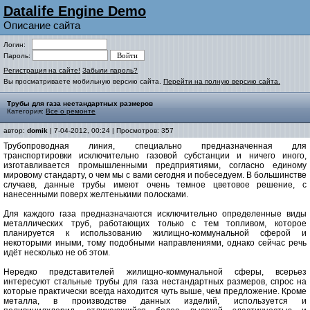
Datalife Engine Demo
Описание сайта
Логин:
Пароль:
Регистрация на сайте!
Забыли пароль?
Вы просматриваете мобильную версию сайта.
Перейти на полную версию сайта.
Трубы для газа нестандартных размеров
Категория:
Все о ремонте
автор:
domik
| 7-04-2012, 00:24 | Просмотров: 357
Трубопроводная линия, специально предназначенная для
транспортировки исключительно газовой субстанции и ничего иного,
изготавливается промышленными предприятиями, согласно единому
мировому стандарту, о чем мы с вами сегодня и побеседуем. В большинстве
случаев, данные трубы имеют очень темное цветовое решение, с
нанесенными поверх желтенькими полосками.
Для каждого газа предназначаются исключительно определенные виды
металлических труб, работающих только с тем топливом, которое
планируется к использованию жилищно-коммунальной сферой и
некоторыми иными, тому подобными направлениями, однако сейчас речь
идёт несколько не об этом.
Нередко представителей жилищно-коммунальной сферы, всерьез
интересуют стальные трубы для газа нестандартных размеров, спрос на
которые практически всегда находится чуть выше, чем предложение. Кроме
металла, в производстве данных изделий, используется и