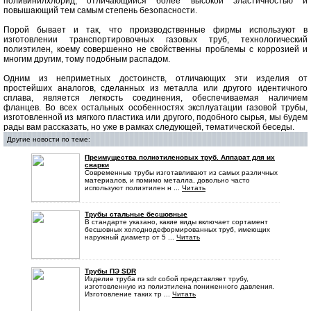
поливинилхлорид, отличающийся более высокой эластичностью и
повышающий тем самым степень безопасности.
Порой бывает и так, что производственные фирмы используют в
изготовлении транспортировочных газовых труб, технологический
полиэтилен, коему совершенно не свойственны проблемы с коррозией и
многим другим, тому подобным распадом.
Одним из неприметных достоинств, отличающих эти изделия от
простейших аналогов, сделанных из металла или другого идентичного
сплава, является легкость соединения, обеспечиваемая наличием
фланцев. Во всех остальных особенностях эксплуатации газовой трубы,
изготовленной из мягкого пластика или другого, подобного сырья, мы будем
рады вам рассказать, но уже в рамках следующей, тематической беседы.
Другие новости по теме:
Преимущества полиэтиленовых труб. Аппарат для их
сварки
Современные трубы изготавливают из самых различных
материалов, и помимо металла, довольно часто
используют полиэтилен н ...
Читать
Трубы стальные бесшовные
В стандарте указано, какие виды включает сортамент
бесшовных холоднодеформированных труб, имеющих
наружный диаметр от 5 ...
Читать
Трубы ПЭ SDR
Изделие труба пэ sdr собой представляет трубу,
изготовленную из полиэтилена пониженного давления.
Изготовление таких тр ...
Читать