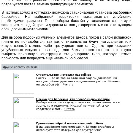
— Так как электронасос работает и на подачу, и на откачку воды,
потребуется частая замена фильтрующих элементов.
В частных домах и коттеджах возможна стационарная установка разборных
бассейнов. На выбранной территории выкапывается углубление
необходимого размера. После сборки бассейн устанавливается в яму и
заполняется водой, края и дорожки можно декорировать соответствующим
облицовочным материалом.
Для выбора подобных уличных элементов декора поход в салон испанской
плитки не понадобится, так как оптимальными будут натуральный или
искусственный камень либо тротуарная плитка. Однако при создании
углубленных искусственных водоемов большинство экспертов советуют
выбрать привычную конструкцию стационарного типа, которую нельзя
проколоть или повредить еще каким-либо образом.
Другие новости по теме:
Строительство и отделка бассейнов
Бассейн – то не только отличный водоём для плавания,
но и достойное украшение придомового участка. Именно
он способен сф ...
Читать
Пленка для бассейна, как способ гидроизоляции
Выбираясь летом на дачу, хочется не только покопаться в
земле, но и отдохнуть. И самый популярный, а как
следствие и сам ...
Читать
Применение чёрной полиэтиленовой плёнки
В ландшафтном проектировании. Многие дизайнеры
используют этот материал для обустройства