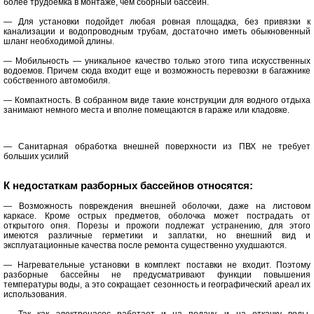
более трудоемка в монтаже, чем сборный бассейн.
— Для установки подойдет любая ровная площадка, без привязки к
канализации и водопроводным трубам, достаточно иметь обыкновенный
шланг необходимой длины.
— Мобильность — уникальное качество только этого типа искусственных
водоемов. Причем сюда входит еще и возможность перевозки в багажнике
собственного автомобиля.
— Компактность. В собранном виде такие конструкции для водного отдыха
занимают немного места и вполне помещаются в гараже или кладовке.
— Санитарная обработка внешней поверхности из ПВХ не требует
больших усилий
К недостаткам разборных бассейнов относятся:
— Возможность повреждения внешней оболочки, даже на листовом
каркасе. Кроме острых предметов, оболочка может пострадать от
открытого огня. Порезы и прожоги подлежат устранению, для этого
имеются различные герметики и заплатки, но внешний вид и
эксплуатационные качества после ремонта существенно ухудшаются.
— Нагревательные установки в комплект поставки не входит. Поэтому
разборные бассейны не предусматривают функции повышения
температуры воды, а это сокращает сезонность и географический ареал их
использования.