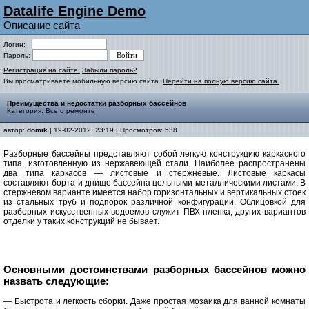
Datalife Engine Demo
Описание сайта
Логин:
Пароль:
Регистрация на сайте!
Забыли пароль?
Вы просматриваете мобильную версию сайта.
Перейти на полную версию сайта.
Преимущества и недостатки разборных бассейнов
Категория:
Все о ремонте
автор:
domik
| 19-02-2012, 23:19 | Просмотров: 538
Разборные бассейны представляют собой легкую конструкцию каркасного
типа, изготовленную из нержавеющей стали. Наиболее распространены
два типа каркасов — листовые и стержневые. Листовые каркасы
составляют борта и днище бассейна цельными металлическими листами. В
стержневом варианте имеется набор горизонтальных и вертикальных стоек
из стальных труб и подпорок различной конфигурации. Облицовкой для
разборных искусственных водоемов служит ПВХ-пленка, других вариантов
отделки у таких конструкций не бывает.
Основными достоинствами разборных бассейнов можно
назвать следующие:
— Быстрота и легкость сборки. Даже простая мозаика для ванной комнаты