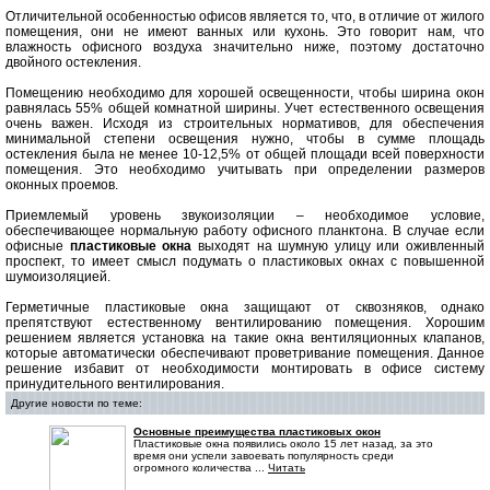
Отличительной особенностью офисов является то, что, в отличие от жилого
помещения, они не имеют ванных или кухонь. Это говорит нам, что
влажность офисного воздуха значительно ниже, поэтому достаточно
двойного остекления.
Помещению необходимо для хорошей освещенности, чтобы ширина окон
равнялась 55% общей комнатной ширины. Учет естественного освещения
очень важен. Исходя из строительных нормативов, для обеспечения
минимальной степени освещения нужно, чтобы в сумме площадь
остекления была не менее 10-12,5% от общей площади всей поверхности
помещения. Это необходимо учитывать при определении размеров
оконных проемов.
Приемлемый уровень звукоизоляции – необходимое условие,
обеспечивающее нормальную работу офисного планктона. В случае если
офисные
пластиковые окна
выходят на шумную улицу или оживленный
проспект, то имеет смысл подумать о пластиковых окнах с повышенной
шумоизоляцией.
Герметичные пластиковые окна защищают от сквозняков, однако
препятствуют естественному вентилированию помещения. Хорошим
решением является установка на такие окна вентиляционных клапанов,
которые автоматически обеспечивают проветривание помещения. Данное
решение избавит от необходимости монтировать в офисе систему
принудительного вентилирования.
Другие новости по теме:
Основные преимущества пластиковых окон
Пластиковые окна появились около 15 лет назад, за это
время они успели завоевать популярность среди
огромного количества ...
Читать