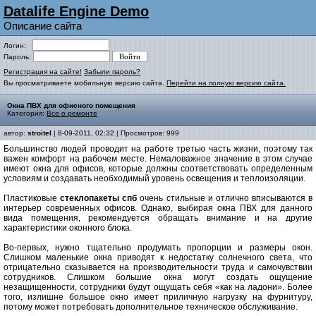
Datalife Engine Demo
Описание сайта
Логин:
Пароль:
Регистрация на сайте!
Забыли пароль?
Вы просматриваете мобильную версию сайта.
Перейти на полную версию сайта.
Окна ПВХ для офисного помещения
Категория:
Все о ремонте
автор:
stroitel
| 8-09-2011, 02:32 | Просмотров: 999
Большинство людей проводит на работе третью часть жизни, поэтому так
важен комфорт на рабочем месте. Немаловажное значение в этом случае
имеют окна для офисов, которые должны соответствовать определенным
условиям и создавать необходимый уровень освещения и теплоизоляции.
Пластиковые
стеклопакеты спб
очень стильные и отлично вписываются в
интерьер современных офисов. Однако, выбирая окна ПВХ для данного
вида помещения, рекомендуется обращать внимание и на другие
характеристики оконного блока.
Во-первых, нужно тщательно продумать пропорции и размеры окон.
Слишком маленькие окна приводят к недостатку солнечного света, что
отрицательно сказывается на производительности труда и самочувствии
сотрудников. Слишком большие окна могут создать ощущение
незащищенности, сотрудники будут ощущать себя «как на ладони». Более
того, излишне большое окно имеет приличную нагрузку на фурнитуру,
потому может потребовать дополнительное техническое обслуживание.