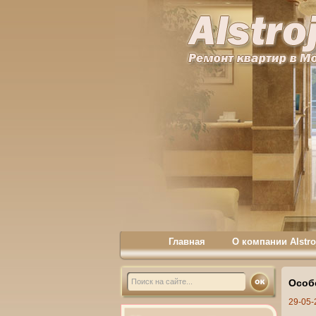
Главная
О компании Alstro
Особ
29-05-