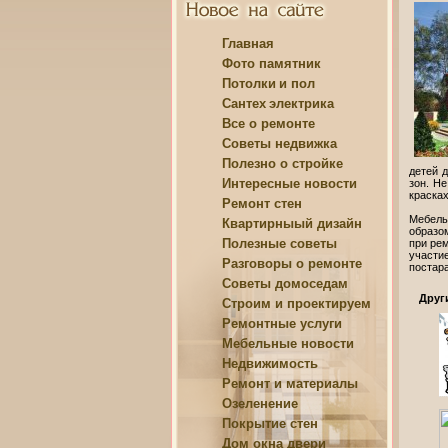
Главная
Фото памятник
Потолки
и пол
Сантех
электрика
Все о
ремонте
Советы
недвижка
Полезно о
стройке
детей д
Интересные
новости
зон. Н
красках
Ремонт
стен
Мебель
Квартирныый
дизайн
образо
Полезные
советы
при рем
участи
Разговоры о
ремонте
постара
Советы
домоседам
Друг
Строим и
проектируем
Ремонтные
услуги
Мебельные
новости
Недвижимость
Ремонт и
материалы
Озеленение
Покрытие
стен
Дом
окна двери