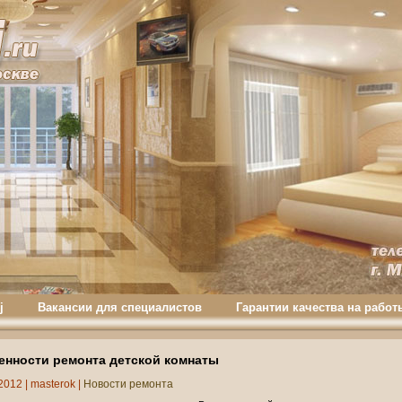
j
Вакансии для специалистов
Гарантии качества на работ
енности ремонта детской комнаты
2012 |
masterok
|
Новости ремонта