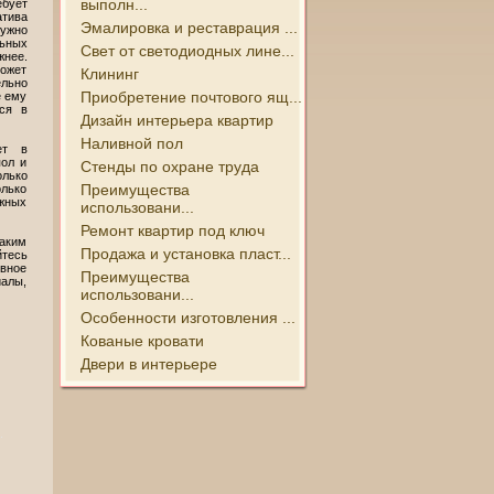
выполн...
ебует
атива
Эмалировка и реставрация ...
ужно
ьных
Свет от светодиодных лине...
нее.
может
Клининг
льно
Приобретение почтового ящ...
е ему
ся в
Дизайн интерьера квартир
Наливной пол
ет в
пол и
Стенды по охране труда
лько
Преимущества
олько
ужных
использовани...
Ремонт квартир под ключ
Таким
Продажа и установка пласт...
йтесь
ивное
Преимущества
алы,
использовани...
Особенности изготовления ...
Кованые кровати
Двери в интерьере