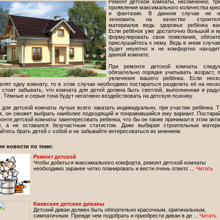
Ремонт детской комнаты, несомненно, тр
проявления максимального количества кре
и фантазии. В данном случае не н
экономить на качестве строител
материалов ведь здоровье ребёнка важ
Если ребёнок уже достаточно большой и 
формулировать свои пожелания, обязате
прислушайтесь к нему. Ведь в ином случа
будет неуютно и не комфортно находит
данной комнате.
При ремонте детской комнаты следу
обязательно порядке учитывать возраст, 
увлечения вашего ребёнка. Если неско
елят одну комнату, то в этом случае необходимо постараться разделить её на неск
е стоит забывать, что комната для детей должна быть светлой, выполненная в рад
. Тёмные и серые тона будут негативно воздействовать на детскую психику.
 для детской комнаты лучше всего заказать индивидуально, при участии ребёнка. 
м, он сможет выбрать наиболее подходящий и понравившийся ему вариант. Постара
онте детской комнаты заинтересовать ребенка, что бы он также принимал в этом акт
е, а не оставался безучастным статистом. Даже выбирая строительные матери
йтесь брать детей с собой и не забывайте интересоваться их мнением.
ие новости по теме:
Ремонт детской
Чтобы добиться максимального комфорта, ремонт детской комнаты
необходимо заранее четко планировать и вести очень ответс ...
Читать
Киевские детские диваны
Детский диван должен быть обязательно красочным, оригинальным,
симпатичным. Прежде чем подобрать и приобрести диван в де ...
Читать