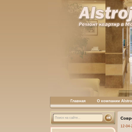
Главная
О компании Alstro
Совр
12-04-