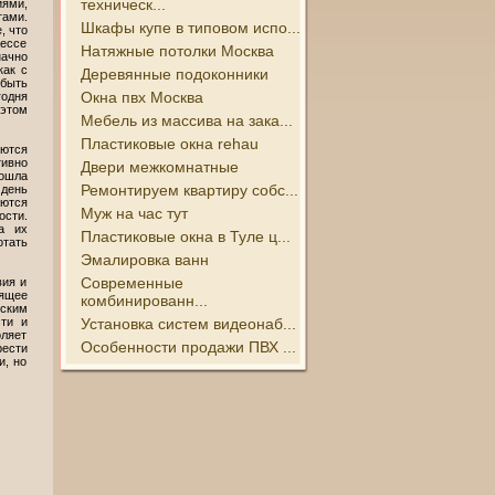
техническ...
иями,
ами.
Шкафы купе в типовом испо...
, что
цессе
Натяжные потолки Москва
начно
как с
Деревянные подоконники
быть
Окна пвх Москва
одня
 этом
Мебель из массива на зака...
Пластиковые окна rehau
ются
ивно
Двери межкомнатные
бошла
Ремонтируем квартиру собс...
 день
ются
Муж на час тут
сти.
а их
Пластиковые окна в Туле ц...
отать
Эмалировка ванн
Современные
вия и
оящее
комбинированн...
ским
Установка систем видеонаб...
ти и
оляет
Особенности продажи ПВХ ...
ести
и, но