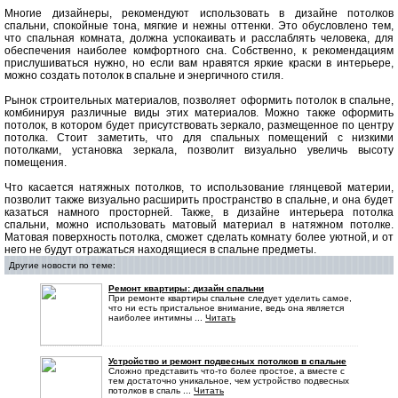
Многие дизайнеры, рекомендуют использовать в дизайне потолков
спальни, спокойные тона, мягкие и нежны оттенки. Это обусловлено тем,
что спальная комната, должна успокаивать и расслаблять человека, для
обеспечения наиболее комфортного сна. Собственно, к рекомендациям
прислушиваться нужно, но если вам нравятся яркие краски в интерьере,
можно создать потолок в спальне и энергичного стиля.
Рынок строительных материалов, позволяет оформить потолок в спальне,
комбинируя различные виды этих материалов. Можно также оформить
потолок, в котором будет присутствовать зеркало, размещенное по центру
потолка. Стоит заметить, что для спальных помещений с низкими
потолками, установка зеркала, позволит визуально увеличь высоту
помещения.
Что касается натяжных потолков, то использование глянцевой материи,
позволит также визуально расширить пространство в спальне, и она будет
казаться намного просторней. Также, в дизайне интерьера потолка
спальни, можно использовать матовый материал в натяжном потолке.
Матовая поверхность потолка, сможет сделать комнату более уютной, и от
него не будут отражаться находящиеся в спальне предметы.
Другие новости по теме:
Ремонт квартиры: дизайн спальни
При ремонте квартиры спальне следует уделить самое,
что ни есть пристальное внимание, ведь она является
наиболее интимны ...
Читать
Устройство и ремонт подвесных потолков в спальне
Сложно представить что-то более простое, а вместе с
тем достаточно уникальное, чем устройство подвесных
потолков в спаль ...
Читать