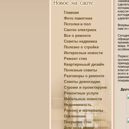
Занима
сделат
ноткам
класси
Главная
коттед
Фото памятник
удовле
Потолки
и пол
Впервы
нам из 
Сантех
электрика
Все о
ремонте
Сегодн
обраще
Советы
недвижка
прожив
мира. 
Полезно о
стройке
особенн
Интересные
новости
Первос
Ремонт
стен
кухонн
принад
Квартирныый
дизайн
помеще
Полезные
советы
класси
всего 
Разговоры о
ремонте
рамкам
понрав
Советы
домоседам
Строим и
проектируем
Друг
Ремонтные
услуги
Мебельные
новости
Недвижимость
Ремонт и
материалы
Озеленение
Покрытие
стен
Дом
окна двери