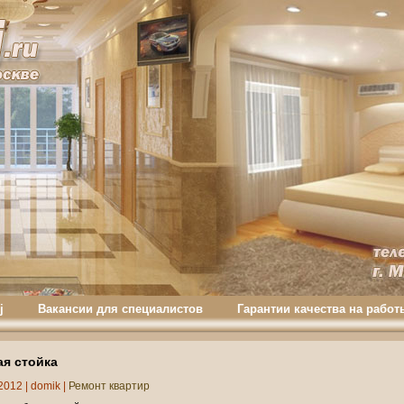
j
Вакансии для специалистов
Гарантии качества на работ
ая стойка
2012 |
domik
|
Ремонт квартир