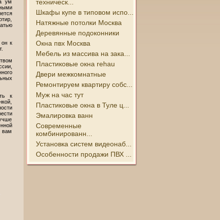
техническ...
а ум
чными
Шкафы купе в типовом испо...
ется
ртир,
Натяжные потолки Москва
татью
Деревянные подоконники
Окна пвх Москва
 он к
т.
Мебель из массива на зака...
ством
Пластиковые окна rehau
сии,
нного
Двери межкомнатные
льных
Ремонтируем квартиру собс...
Муж на час тут
ть к
нкой,
Пластиковые окна в Туле ц...
ности
ести
Эмалировка ванн
лучше
Современные
енной
, вам
комбинированн...
Установка систем видеонаб...
Особенности продажи ПВХ ...