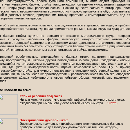
ясь благоустройством своего кухонного помещения, многим людям приходит н
ь в нем невысокую барную стойку, наполняющую помещение уникальными праздни
и и непринуждённой раскованностью. Поскольку этот элемент интерьера явля
ческим, его с неограниченными возможностями можно применять в обустройстве ква
жей и деловых офисов, придавая им толику престижа и комфортабельности под с
творения личных интересов.
е об этой архитектурном изыске стали задумываться в девяностые годы, а прибыл
европейского континента, где начал применяться раньше, как минимум на двадцать ле
я барная стойка купить не составляет никакого материального труда, посред
ния к услугам мебельных фабрик, интересует каждого третьего жителя Рос
ающего в городской квартире или загородном доме, сделанном в стилистике совреме
Нелишним было бы заметить, что у стандартной барной стойки имеется ряд национа
остей, с частью из которых мы вас и постараемся сейчас познакомить.
тепенной особенностью, имеющейся у барных стоек, является принадлежнос
ому пространству и никаким другим помещениям жилого дома. Следующей изюми
лежащей этим интерьерным предметам, является подчеркивание престижа и элегант
ния, где уют и комфортабельность играют немаловажные роли. Ну а приобр
ческую барную стойку для личного пользования в условиях собственной кухни, вам 
в компании, занимающейся их производством и располагающейся по ссылке, определ
и среднего абзаца небольшого в своем объеме обзора, который, мы, надеемся
ился.
ие новости по теме:
Стойка ресепшн под заказ
Ни для кого, ни секрет, что главной приёмной гостиничного комплекса,
ежедневно принимающего у себя гостей из разных стра ...
Читать
Электрический духовой шкаф
Электрическими духовыми шкафами являются уникальные бытовые
приборы, ставшие для молодых домохозяек настоящей находкой, ...