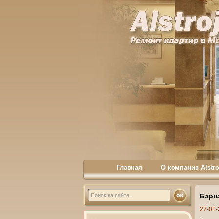
Главная
О компании Alstro
Барн
27-01-