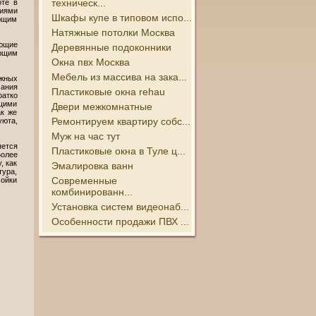
техническ...
оте в
иями
Шкафы купе в типовом испо...
ающим
Натяжные потолки Москва
ающие
Деревянные подоконники
ающим
Окна пвх Москва
Мебель из массива на зака...
жных
ания
Пластиковые окна rehau
атко
ущими
Двери межкомнатные
ак же
Ремонтируем квартиру собс...
уюта,
Муж на час тут
яется
Пластиковые окна в Туле ц...
Более
, как
Эмалировка ванн
тура,
Современные
ойки
комбинированн...
Установка систем видеонаб...
Особенности продажи ПВХ ...