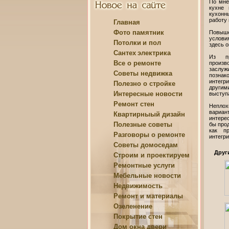
По мне
кухне 
кухонн
работу 
Главная
Фото памятник
Повыше
услови
Потолки
и пол
здесь о
Сантех
электрика
Из пр
Все о
ремонте
произв
заслуж
Советы
недвижка
познак
интегр
Полезно о
стройке
другим
Интересные
новости
выступ
Ремонт
стен
Неплох
вариан
Квартирныый
дизайн
интере
Полезные
советы
бы прод
как п
Разговоры о
ремонте
интегри
Советы
домоседам
Друг
Строим и
проектируем
Ремонтные
услуги
Мебельные
новости
Недвижимость
Ремонт и
материалы
Озеленение
Покрытие
стен
Дом
окна двери