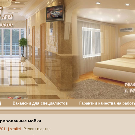
j
Вакансии для специалистов
Гарантии качества на работ
грированные мойки
2011 |
stroitel
|
Ремонт квартир