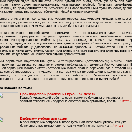
нию подавляющего большинства хозяек домашнего очага, огромную роль при раб
играет гарнитурная принадлежность, называемая мойкой. Лучшими модификац
ых моек, по праву считаются те, что оснащены дополнительным функционалом, дел
на кухне предельно комфортабельной, лёгкой и непринужденной.
нного внимания и, как следствие уровня спроса, заслуживают модели, располаг
ями по разделыванию продуктов, мытью посуды и многим другим действиям, игр
пределенную роль, о чем мы далее с вами и будем разговаривать.
едлагающихся российскими фирмами и представительствами зарубе
одственных предприятий изделий данной классификации, наибольшего вним
ивают интегрированные мойки марки «Антарктика», с коими вы можете кр
омиться, перейдя на официальный сайт данной фабрики. С возможностями, прис
ированным мойкам, у домохозяек не остается проблем с чисткой столешниц, а т
и аналогичными действиями, ориентированными на усовершенствование чистоты и 
ающим, безусловно, основополагающими приоритетами.
им вариантом обустройства кухни интегрированной (встраиваемой) мойкой, явл
т покупки гарнитура, оснащенного всеми необходимыми домохозяйке условиями. 
сной вариацией можно считать встроенную мойку, плавно переходящую в столешницу
олжая её поверхность, тянущуюся на полтора метра по всей ширине кухонного гарни
равило, не выходящего за рамки этих габаритов. Стоимость кухонной м
рованного типа, составляет сегодня от полутора до одиннадцати тысяч рублей.
ие новости по теме:
Производство и реализация кухонной мебели
Каждый, уважающий себя человек, должен с большим вниманием и
заботой относиться к здоровью собственного организма, прояв ...
Читать
Выбираем мебель для кухни
К рассмотрению вопроса выбора кухонной мебельной утвари, как уже
было много раз подмечено не только мной, но и многими д ...
Читать