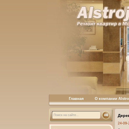
Главная
О компании Alstro
Дере
24-09-