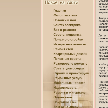
Сущест
сверлен
на пов
оконног
Главная
закрепл
Фото памятник
Анкерн
Потолки
и пол
состав
Вследс
Сантех
электрика
закрепл
Все о
ремонте
устана
Советы
недвижка
До уст
соотве
Полезно о
стройке
очисти
Интересные
новости
Дальше
Ремонт
стен
необхо
по мак
Квартирныый
дизайн
помощь
Полезные
советы
предмет
Разговоры о
ремонте
Чтобы 
под уг
Советы
домоседам
поддер
Строим и
проектируем
сильно
дизайне
Ремонтные
услуги
При за
Мебельные
новости
перепа
Недвижимость
Далее 
либо ж
Ремонт и
материалы
анкерн
должна
Озеленение
размещ
Покрытие
стен
закручи
Дом
окна двери
Когда о