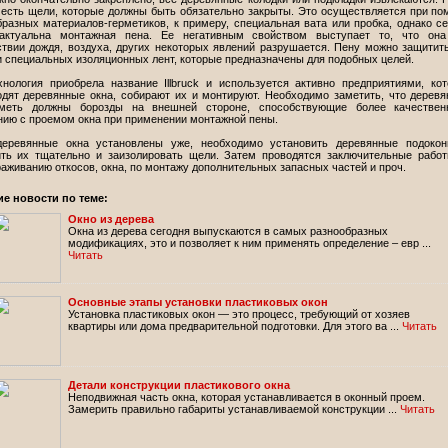
 есть щели, которые должны быть обязательно закрыты. Это осуществляется при п
бразных материалов-герметиков, к примеру, специальная вата или пробка, однако с
актуальна монтажная пена. Ее негативным свойством выступает то, что она
ствии дождя, воздуха, других некоторых явлений разрушается. Пену можно защитит
 специальных изоляционных лент, которые предназначены для подобных целей.
хнология приобрела название Illbruck и используется активно предприятиями, ко
одят деревянные окна, собирают их и монтируют. Необходимо заметить, что дерев
меть должны борозды на внешней стороне, способствующие более качествен
нию с проемом окна при применении монтажной пены.
деревянные окна установлены уже, необходимо установить деревянные подокон
ить их тщательно и заизолировать щели. Затем проводятся заключительные рабо
аживанию откосов, окна, по монтажу дополнительных запасных частей и проч.
ие новости по теме:
Окно из дерева
Окна из дерева сегодня выпускаются в самых разнообразных
модификациях, это и позволяет к ним применять определение – евр ...
Читать
Основные этапы установки пластиковых окон
Установка пластиковых окон — это процесс, требующий от хозяев
квартиры или дома предварительной подготовки. Для этого ва ...
Читать
Детали конструкции пластикового окна
Неподвижная часть окна, которая устанавливается в оконный проем.
Замерить правильно габариты устанавливаемой конструкции ...
Читать