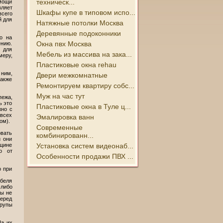
техническ...
омощи
вляет
Шкафы купе в типовом испо...
всего
й для
Натяжные потолки Москва
Деревянные подоконники
о на
Окна пвх Москва
ению.
 для
Мебель из массива на зака...
меру,
Пластиковые окна rehau
ним,
Двери межкомнатные
акже
Ремонтируем квартиру собс...
Муж на час тут
пежа,
ь это
Пластиковые окна в Туле ц...
жно с
 всех
Эмалировка ванн
ом).
Современные
овать
комбинированн...
и они
Установка систем видеонаб...
лщине
о от
Особенности продажи ПВХ ...
о при
юбеля
 либо
мы не
перед
рупы
На их