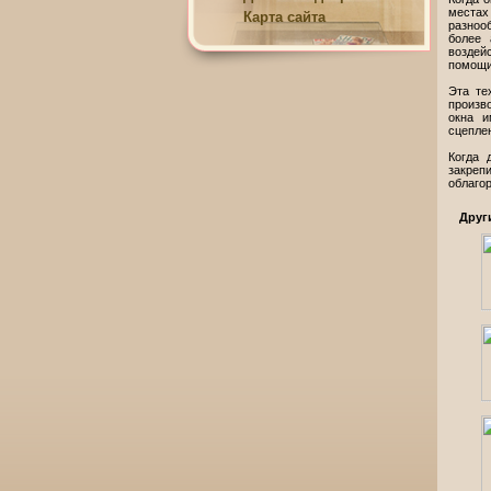
местах
Карта сайта
разноо
более 
воздей
помощи
Эта те
произв
окна и
сцепле
Когда 
закреп
облагор
Друг