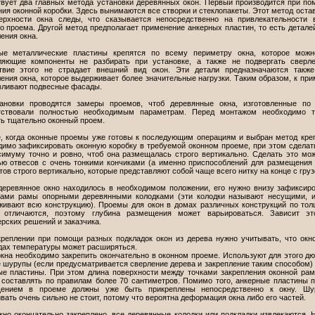
вует два главных метода установки деревянных окон. Первый производится при п
ия оконной коробки. Здесь вынимаются все створки и стеклопакеты. Этот метод оста
ерхности окна следы, что сказывается непосредственно на привлекательности 
о проема. Другой метод предполагает применение анкерных пластин, то есть детале
ения окна.
ые металлические пластины крепятся по всему периметру окна, которое можн
ляющие компоненты не разбирать при установке, а также не подвергать сверл
твие этого не страдает внешний вид окон. Эти детали предназначаются также
ения окна, которое выдерживает более значительные нагрузки. Таким образом, к при
вливают подвесные фасады.
ановки проводятся замеры проемов, чтоб деревянные окна, изготовленные по 
тствовали полностью необходимым параметрам. Перед монтажом необходимо т
ть тщательно оконный проем.
, когда оконные проемы уже готовы к последующим операциям и выбран метод кре
димо зафиксировать оконную коробку в требуемой оконном проеме, при этом сделат
симуму точно и ровно, чтоб она размещалась строго вертикально. Сделать это мо
ю отвесов с очень тонкими кончиками (а именно приспособлений для размещения
ов строго вертикально, которые представляют собой чаще всего нитку на конце с груз
деревянное окно находилось в необходимом положении, его нужно внизу зафиксир
лами рамы опорными деревянными колодками (эти колодки называют несущими, 
живают всю конструкцию). Проемы для окон в домах различных конструкций по то
 отличаются, поэтому глубина размещения может варьироваться. Зависит эт
рских решений и заказчика.
креплении при помощи разных подкладок окон из дерева нужно учитывать, что окн
дах температуры может расширяться.
окна необходимо закрепить окончательно в оконном проеме. Используют для этого д
е шурупы (если предусматривается сверление дерева и закрепление таким способом)
ые пластины. При этом длина поверхности между точками закрепления оконной ра
 составлять по правилам более 70 сантиметров. Помимо того, анкерные пластины 
ением в проеме должны уже быть прикреплены непосредственно к окну. Шу
вать очень сильно не стоит, потому что вероятна деформация окна либо его частей.
кно окончательно закреплено, все деревянные колодки или подкладки извлекаются. 