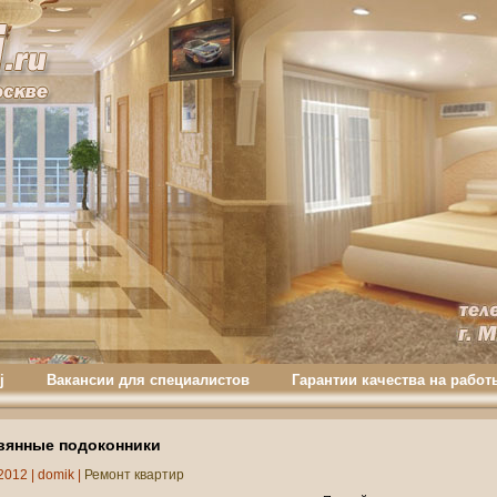
j
Вакансии для специалистов
Гарантии качества на работ
вянные подоконники
2012 |
domik
|
Ремонт квартир