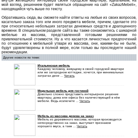
внутри жилищного интерьера своей городской квартиры, идеальным, на
мой взгляд, решением будет являться обращение на сайт «ZakazMebeli»,
находящийся чуть выше по тексту.
Обратившись сюда, вы сможете найти ответы на любые из своих вопросов,
касательно заказа того или иного предмета мебели, причем, сделаете это
при относительно небольших затратах денежных средств и драгоценного
времени. В специальном разделе сайта вы также ознакомитесь с шикарной
мебелью из массива, представленной готовыми решениями по
привлекательной стоимости. Ну а что касается личностных предпочтений
по отношению к мебельной утвари из массива, они, какими-бы не были,
будут удовлетворены в полной мере, если только вы проследуете нашей
рекомендации.
Другие новости по теме:
Итальянская мебель
Каждому человеку, живущему в своей городской квартире
или же загородном коттедже, хочется, при минимальных
затратах дене ...
Читать
Модульная мебель для гостиной
Довольно сложно представить интерьерное решение
квартиры, дома или офиса без наличествующей в нём
мебели. Ведь исключите ...
Читать
Мебель из массива дерева на заказ
Мебель из деревянного массива, которая производится
непосредственно на заказ, выступает признаком
хорошего вкуса, а такж ...
Читать