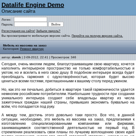
Datalife Engine Demo
Описание сайта
Логин:
Пароль:
Регистрация на сайте!
Забыли пароль?
Вы просматриваете мобильную версию сайта.
Перейти на полную версию сайта.
Мебель из массива на заказ
Категория:
Ремонт квартир
автор:
domik
| 2-09-2012, 22:41 | Просмотров: 346
Сегодня, очень многим людям, благоустраивающим свою квартиру, хочется
наполнить интерьерное пространство не только комфортабельностью и
уютом, но и вселить в него свою душу. В подобном интерьере всегда будет
преобладать гармония с одухотворённостью, которая будет высоко
цениться всеми гостями, приглашенными к вашему столу перед ужином.
Но, как это ни печально, добиться в квартире такой гармоничности удается
немногим российским потребителям. Наибольшие трудности при создании
уникального интерьера создают себе владельцы квартир из числа
зажиточных граждан нашей страны, привыкших экономить буквально на
всём, что попадается под руку.
А между тем, достичь этого довольно таки просто. Все что, в данной
ситуации, необходимо, это мебель из массива на заказ, предлагаемая к
изготовлению специализированными компаниями или фирмами,
занимающимися соответственной деятельностью не первый год. В
стремлении реализовать свои планы по лучшему воплощению своих идей