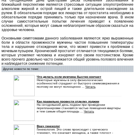
На сегодняшний день факторами риска появления заболевания в
ближайшей перспективе являются стрессовые ситуации злоупотребление
алкоголем жирной и острой пищей и также длительное нахождение за
рулем. В обязательном порядке все лекарства от простатита необходимо в
обязательном порядке принимать только при назначении врача. В ином
случае самостоятельные попытки лечения приводят к появлению
осложнений, которые могут самым неблагоприятным образом сказаться на
здоровье человека.
Основными симптомами данного заболевания являются: ярко выраженные
боли в области промежности мужчины частое повышение температуры
тела и нарушение отхождения мочи, что может привести к проблемам с
мочевым пузырем. Хронический простатит отличается тянущимися болями,
которые утомляют человека и изнуряют его своим постоянством. Кроме
всего прочего довольно часто снижается общий уровень полового влечения
и наблюдается снижение потенции.
Другие новости по теме:
Что делать если мужчина быстро кончает
Некоторые мужчины в силу физиологических
особенностей страдают от быстрого семяизвержения и
поэтому не могут полноценно ...
Читать
Как правильно провести отделку лоджии
На сегодняшний день лоджии при проведении
перепланировки становятся частью помещения квартиры
и тем самым общая площадь ...
Читать
Врач гинеколог
Гинекология. Это слово происходит с греческого
«гинеко», что означает женщина, а также «логос» -