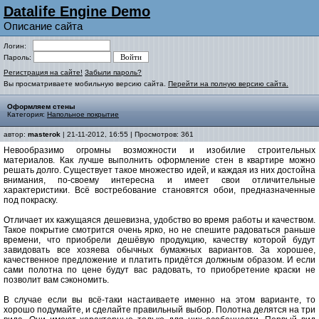
Datalife Engine Demo
Описание сайта
Логин:
Пароль:
Регистрация на сайте!
Забыли пароль?
Вы просматриваете мобильную версию сайта.
Перейти на полную версию сайта.
Оформляем стены
Категория:
Напольное покрытие
автор:
masterok
| 21-11-2012, 16:55 | Просмотров: 361
Невообразимо огромны возможности и изобилие строительных
материалов. Как лучше выполнить оформление стен в квартире можно
решать долго. Существует такое множество идей, и каждая из них достойна
внимания, по-своему интересна и имеет свои отличительные
характеристики. Всё востребование становятся обои, предназначенные
под покраску.
Отличает их кажущаяся дешевизна, удобство во время работы и качеством.
Такое покрытие смотрится очень ярко, но не спешите радоваться раньше
времени, что приобрели дешёвую продукцию, качеству которой будут
завидовать все хозяева обычных бумажных вариантов. За хорошее,
качественное предложение и платить придётся должным образом. И если
сами полотна по цене будут вас радовать, то приобретение краски не
позволит вам сэкономить.
В случае если вы всё-таки настаиваете именно на этом варианте, то
хорошо подумайте, и сделайте правильный выбор. Полотна делятся на три