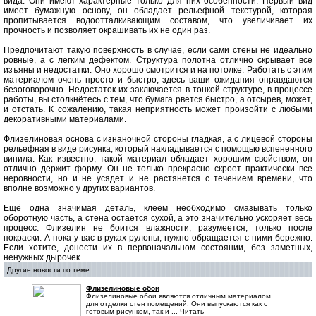
вида. Они имеют характерные только для них особенности. Первый вид
имеет бумажную основу, он обладает рельефной текстурой, которая
пропитывается водоотталкивающим составом, что увеличивает их
прочность и позволяет окрашивать их не один раз.
Предпочитают такую поверхность в случае, если сами стены не идеально
ровные, а с легким дефектом. Структура полотна отлично скрывает все
изъяны и недостатки. Оно хорошо смотрится и на потолке. Работать с этим
материалом очень просто и быстро, здесь ваши ожидания оправдаются
безоговорочно. Недостаток их заключается в тонкой структуре, в процессе
работы, вы столкнётесь с тем, что бумага рвется быстро, а отсырев, может,
и отстать. К сожалению, такая неприятность может произойти с любыми
декоративными материалами.
Флизелиновая основа с изнаночной стороны гладкая, а с лицевой стороны
рельефная в виде рисунка, который накладывается с помощью вспененного
винила. Как известно, такой материал обладает хорошим свойством, он
отлично держит форму. Он не только прекрасно скроет практически все
неровности, но и не усядет и не растянется с течением времени, что
вполне возможно у других вариантов.
Ещё одна значимая деталь, клеем необходимо смазывать только
оборотную часть, а стена остается сухой, а это значительно ускоряет весь
процесс. Флизелин не боится влажности, разумеется, только после
покраски. А пока у вас в руках рулоны, нужно обращается с ними бережно.
Если хотите, донести их в первоначальном состоянии, без заметных,
ненужных дырочек.
Другие новости по теме:
Флизелиновые обои
Флизелиновые обои являются отличным материалом
для отделки стен помещений. Они выпускаются как с
готовым рисунком, так и ...
Читать