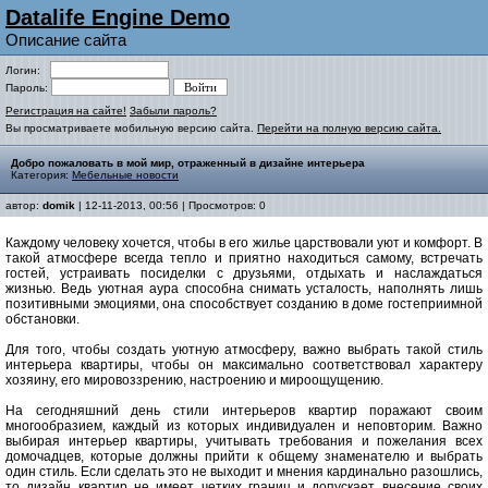
Datalife Engine Demo
Описание сайта
Логин:
Пароль:
Регистрация на сайте!
Забыли пароль?
Вы просматриваете мобильную версию сайта.
Перейти на полную версию сайта.
Добро пожаловать в мой мир, отраженный в дизайне интерьера
Категория:
Мебельные новости
автор:
domik
| 12-11-2013, 00:56 | Просмотров: 0
Каждому человеку хочется, чтобы в его жилье царствовали уют и комфорт. В
такой атмосфере всегда тепло и приятно находиться самому, встречать
гостей, устраивать посиделки с друзьями, отдыхать и наслаждаться
жизнью. Ведь уютная аура способна снимать усталость, наполнять лишь
позитивными эмоциями, она способствует созданию в доме гостеприимной
обстановки.
Для того, чтобы создать уютную атмосферу, важно выбрать такой стиль
интерьера квартиры, чтобы он максимально соответствовал характеру
хозяину, его мировоззрению, настроению и мироощущению.
На сегодняшний день стили интерьеров квартир поражают своим
многообразием, каждый из которых индивидуален и неповторим. Важно
выбирая интерьер квартиры, учитывать требования и пожелания всех
домочадцев, которые должны прийти к общему знаменателю и выбрать
один стиль. Если сделать это не выходит и мнения кардинально разошлись,
то дизайн квартир не имеет четких границ и допускает внесение своих