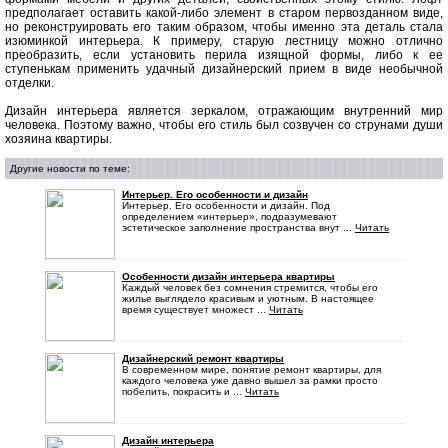
предполагает оставить какой-либо элемент в старом первозданном виде,
но реконструировать его таким образом, чтобы именно эта деталь стала
изюминкой интерьера. К примеру, старую лестницу можно отлично
преобразить, если установить перила изящной формы, либо к ее
ступенькам применить удачный дизайнерский прием в виде необычной
отделки.
Дизайн интерьера является зеркалом, отражающим внутренний мир
человека. Поэтому важно, чтобы его стиль был созвучен со струнами души
хозяина квартиры.
Другие новости по теме:
Интерьер. Его особенности и дизайн
Интерьер. Его особенности и дизайн. Под
определением «интерьер», подразумевают
эстетическое заполнение пространства внут ...
Читать
Особенности дизайн интерьера квартиры
Каждый человек без сомнения стремится, чтобы его
жилье выглядело красивым и уютным. В настоящее
время существует множест ...
Читать
Дизайнерский ремонт квартиры
В современном мире, понятие ремонт квартиры, для
каждого человека уже давно вышел за рамки просто
побелить, покрасить и ...
Читать
Дизайн интерьера