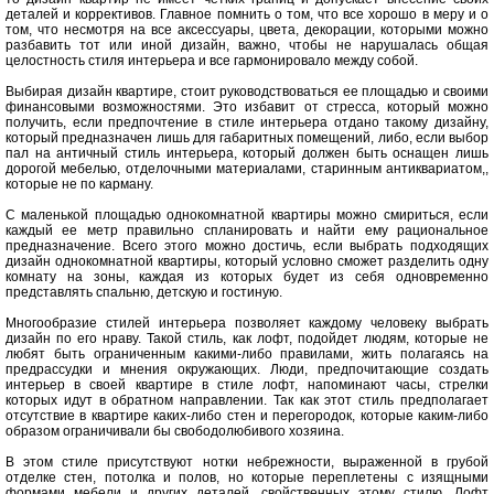
деталей и коррективов. Главное помнить о том, что все хорошо в меру и о
том, что несмотря на все аксессуары, цвета, декорации, которыми можно
разбавить тот или иной дизайн, важно, чтобы не нарушалась общая
целостность стиля интерьера и все гармонировало между собой.
Выбирая дизайн квартире, стоит руководствоваться ее площадью и своими
финансовыми возможностями. Это избавит от стресса, который можно
получить, если предпочтение в стиле интерьера отдано такому дизайну,
который предназначен лишь для габаритных помещений, либо, если выбор
пал на античный стиль интерьера, который должен быть оснащен лишь
дорогой мебелью, отделочными материалами, старинным антиквариатом,,
которые не по карману.
С маленькой площадью однокомнатной квартиры можно смириться, если
каждый ее метр правильно спланировать и найти ему рациональное
предназначение. Всего этого можно достичь, если выбрать подходящих
дизайн однокомнатной квартиры, который условно сможет разделить одну
комнату на зоны, каждая из которых будет из себя одновременно
представлять спальню, детскую и гостиную.
Многообразие стилей интерьера позволяет каждому человеку выбрать
дизайн по его нраву. Такой стиль, как лофт, подойдет людям, которые не
любят быть ограниченным какими-либо правилами, жить полагаясь на
предрассудки и мнения окружающих. Люди, предпочитающие создать
интерьер в своей квартире в стиле лофт, напоминают часы, стрелки
которых идут в обратном направлении. Так как этот стиль предполагает
отсутствие в квартире каких-либо стен и перегородок, которые каким-либо
образом ограничивали бы свободолюбивого хозяина.
В этом стиле присутствуют нотки небрежности, выраженной в грубой
отделке стен, потолка и полов, но которые переплетены с изящными
формами мебели и других деталей, свойственных этому стилю. Лофт