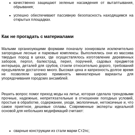
качественно защищают зеленые насаждения от вытаптывания,
обрывания;
успешно обеспечивают пассивную безопасность находящимся на
открытых площадках.
Как не прогадать с материалами
Малыми организующими формами поначалу зонировали исключительно
загородные лесные и парковые комплексы. Выполнялись они из массива
твердых пород в цехах, где осуществлялось изготовление деревянных
заборов, пергол, балюстрад, перил, поручней, садовых предметов
интерьера, деталей для срубов, стоили относительно дорого, требований
предъявляли достаточно много. Высокая цена и капризность долгое время
не позволяли широко применять миниатюрные варианты для
упорядочивания городских ансамблей.
Решить вопрос помог приход моды на литье, которая сделала трендовыми
прочные, надежные, непритязательные в отношении погодных условий,
простые в обработке, содержании, уходе, экологичные, нетоксичные и, что
самое приятное, дешевые сплавы. Современные эксперты идеальной
основой для небольших модификаций считают:
сварные конструкции из стали марки Ст2пс;