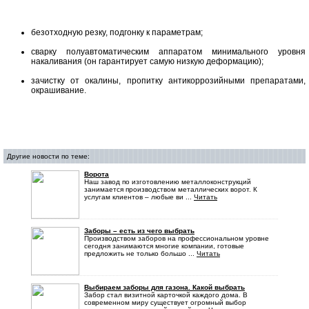
безотходную резку, подгонку к параметрам;
сварку полуавтоматическим аппаратом минимального уровня
накаливания (он гарантирует самую низкую деформацию);
зачистку от окалины, пропитку антикоррозийными препаратами,
окрашивание.
Другие новости по теме:
Ворота
Наш завод по изготовлению металлоконструкций
занимается производством металлических ворот. К
услугам клиентов – любые ви ...
Читать
Заборы – есть из чего выбрать
Производством заборов на профессиональном уровне
сегодня занимаются многие компании, готовые
предложить не только большо ...
Читать
Выбираем заборы для газона. Какой выбрать
Забор стал визитной карточкой каждого дома. В
современном миру существует огромный выбор