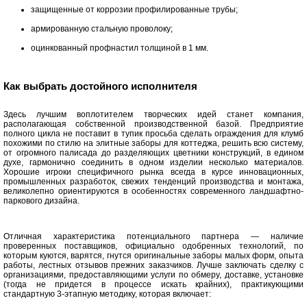
защищенные от коррозии профилированные трубы;
армированную стальную проволоку;
оцинкованный профнастил толщиной в 1 мм.
Как выбрать достойного исполнителя
Здесь лучшим воплотителем творческих идей станет компания,
располагающая собственной производственной базой. Предприятие
полного цикла не поставит в тупик просьба сделать ограждения для клумб
похожими по стилю на элитные заборы для коттеджа, решить всю систему,
от огромного палисада до разделяющих цветники конструкций, в едином
духе, гармонично соединить в одном изделии несколько материалов.
Хорошие игроки специфичного рынка всегда в курсе инновационных,
промышленных разработок, свежих тенденций производства и монтажа,
великолепно ориентируются в особенностях современного ландшафтно-
паркового дизайна.
Отличная характеристика потенциального партнера — наличие
проверенных поставщиков, официально одобренных технологий, по
которым куются, варятся, гнутся оригинальные заборы малых форм, опыта
работы, лестных отзывов прежних заказчиков. Лучше заключать сделку с
организациями, предоставляющими услуги по обмеру, доставке, установке
(тогда не придется в процессе искать крайних), практикующими
стандартную 3-этапную методику, которая включает: