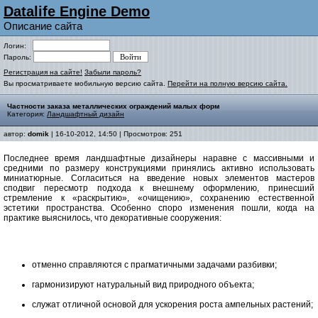
Datalife Engine Demo
Описание сайта
Логин:
Пароль:
Регистрация на сайте!
Забыли пароль?
Вы просматриваете мобильную версию сайта.
Перейти на полную версию сайта.
Частности заказа металлических ограждений малых форм
Категория:
Ландшафтный дизайн
автор:
domik
| 16-10-2012, 14:50 | Просмотров: 251
Последнее время ландшафтные дизайнеры наравне с массивными и
средними по размеру конструкциями принялись активно использовать
миниатюрные. Согласиться на введение новых элементов мастеров
сподвиг пересмотр подхода к внешнему оформлению, принесший
стремление к «раскрытию», «очищению», сохранению естественной
эстетики пространства. Особенно споро изменения пошли, когда на
практике выяснилось, что декоративные сооружения:
отменно справляются с прагматичными задачами разбивки;
гармонизируют натуральный вид природного объекта;
служат отличной основой для ускорения роста ампельных растений;