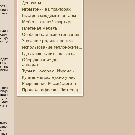
Депозиты
розы
Игры гонки на тракторах
 сила
алась
Быстровозводимые ангары
Мебель в новой квартире
Плетеная мебель
тпала
Особенности использования...
ждом
ях до
Значение родинок на теле
, что
Использование теплоносите...
Где лучше купить новый са...
Оборудование для
водит
стем.
аппаратн...
ет на
емени
Туры в Нахарию, Израиль
Купить матрас нужно у нас
Разрешение Российского те...
 при
Продажа офисов в бизнес-ц...
 вода
ителя
атура
 для
ючать
овиях
енно,
лжные
енных