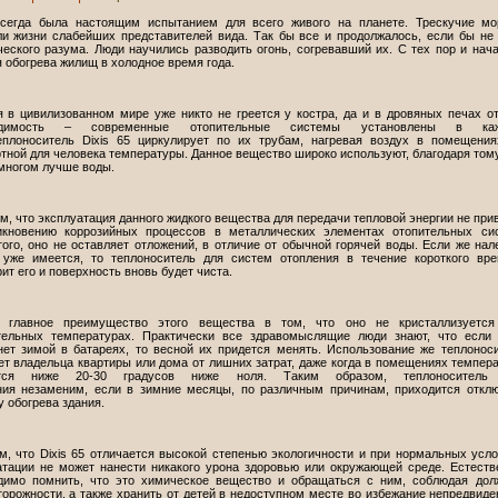
сегда была настоящим испытанием для всего живого на планете. Трескучие мо
ли жизни слабейших представителей вида. Так бы все и продолжалось, если бы не
ческого разума. Люди научились разводить огонь, согревавший их. С тех пор и нач
 обогрева жилищ в холодное время года.
я в цивилизованном мире уже никто не греется у костра, да и в дровяных печах о
одимость – современные отопительные системы установлены в ка
еплоноситель Dixis 65 циркулирует по их трубам, нагревая воздух в помещени
ной для человека температуры. Данное вещество широко используют, благодаря тому
 многом лучше воды.
, что эксплуатация данного жидкого вещества для передачи тепловой энергии не при
икновению коррозийных процессов в металлических элементах отопительных си
ого, оно не оставляет отложений, в отличие от обычной горячей воды. Если же нал
 уже имеется, то теплоноситель для систем отопления в течение короткого вр
ит его и поверхность вновь будет чиста.
 главное преимущество этого вещества в том, что оно не кристаллизуется
тельных температурах. Практически все здравомыслящие люди знают, что если
нет зимой в батареях, то весной их придется менять. Использование же теплонос
ет владельца квартиры или дома от лишних затрат, даже когда в помещениях темпер
ится ниже 20-30 градусов ниже ноля. Таким образом, теплоноситель
ния незаменим, если в зимние месяцы, по различным причинам, приходится откл
 обогрева здания.
м, что Dixis 65 отличается высокой степенью экологичности и при нормальных усл
атации не может нанести никакого урона здоровью или окружающей среде. Естеств
димо помнить, что это химическое вещество и обращаться с ним, соблюдая до
торожности, а также хранить от детей в недоступном месте во избежание непредвид