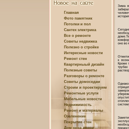
Зима в
забира
Главная
челове
история
Фото памятник
Потолки
и пол
Сантех
электрика
Сегодн
необх
Все о
ремонте
доме.Т
комфорт
Советы
недвижка
оно во
Полезно о
стройке
Интересные
новости
Отметим
Ремонт
стен
к возн
Кроме т
Квартирныый
дизайн
трубах
Полезные
советы
раствор
Разговоры о
ремонте
Советы
домоседам
Однако
Строим и
проектируем
отрица
замерз
Ремонтные
услуги
убереж
опуст
Мебельные
новости
отопле
Недвижимость
систему
Ремонт и
материалы
Озеленение
Замети
эксплу
Покрытие
стен
необхо
Дом
окна двери
предос