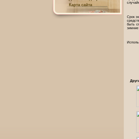
случай
Карта сайта
Срок эк
средств
быть с
зимние
Исполь
Друг