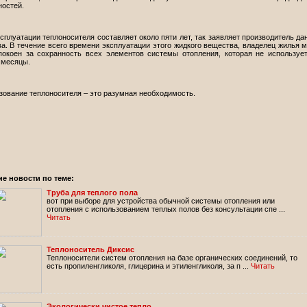
ностей.
сплуатации теплоносителя составляет около пяти лет, так заявляет производитель да
а. В течение всего времени эксплуатации этого жидкого вещества, владелец жилья 
покоен за сохранность всех элементов системы отопления, которая не используе
 месяцы.
зование теплоносителя – это разумная необходимость.
ие новости по теме:
Труба для теплого пола
вот при выборе для устройства обычной системы отопления или
отопления с использованием теплых полов без консультации спе ...
Читать
Теплоноситель Диксис
Теплоносители систем отопления на базе органических соединений, то
есть пропиленгликоля, глицерина и этиленгликоля, за п ...
Читать
Экологически чистое тепло