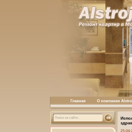
Главная
О компании Alstro
Испо
здра
25-04-