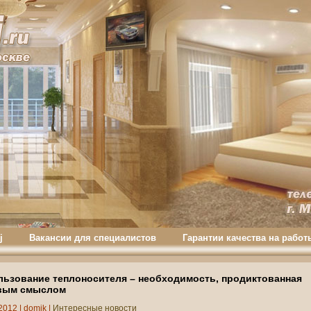
j
Вакансии для специалистов
Гарантии качества на работ
льзование теплоносителя – необходимость, продиктованная
вым смыслом
2012 |
domik
|
Интересные новости